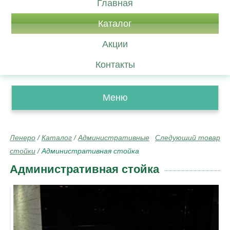
Главная
Каталог
Акции
Контакты
Меню
Ленеро
/
Каталог
/
Административные
Следующий товар
стойки
/
Административная стойка
Административная стойка