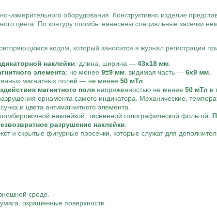
о-измерительного оборудования. Конструктивно изделие представ
еного цвета. По контуру пломбы нанесены специальные засечки н
вторяющимся кодом, который заносится в журнал регистрации пр
дикаторной наклейки
: длина, ширина —
43х18 мм
.
гнитного элемента
: не менее
9±9 мм
. видимая часть —
6х9 мм
.
оянных магнитных полей — не менее
50 мТл
.
здействия магнитного поля
напряженностью не менее
50 мТл
в 
азрушения орнамента самого индикатора. Механические, температ
унка и цвета антимагнитного элемента.
ломбировочной наклейкой, тисненной голографической фольгой.
П
безвозвратное разрушение наклейки
.
кст и скрытые фигурные просечки, которые служат для дополните
 внешней среде.
 бумага, окрашенные поверхности.