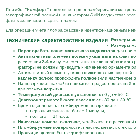
Пломбы "Комфорт"
применяют при опломбировании контрольн
голографической пленкой и индикатором ЭМИ воздействия зел
факт механического срыва пломбы.
Для операции учета пломба снабжена идентификационным непо
Технические характеристики изделия
Размеры ин
Размеры ма
Порог срабатывания магнитного индикатора
для пост
Антимагнитный элемент должен указывать на факт во
расстоянии
3-4 см
путем смены цвета или необратимого р
факторы не должны приводить к изменению орнамента рис
Антимагнитный элемент должен фиксироваться верхней п
наклейку
должно происходить
полное (или частичное) 
На поверхность наклейки наносится предостерегающий те
при попытке вскрытия.
Температурный диапазон установки
: от 0 до + 50 °С.
Диапазон термостойкости изделия
: от - 30 до + 80 °С.
Время сцепления с пломбируемой поверхностью:
первоначального не более 1 минуты;
полного — 24 часа.
Нанесение номера
:
сквозное
, устойчивое к агрессивной
Пломбируемые поверхности
: пластик, металл, стекло,
Продукция должна быть сертифицирована.