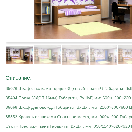
Описание:
35076 Шкаф с полками торцевой (левый, правый) Габариты, ВхШ
35404 Полка (ЛДСП 16мм) Габариты, ВхШхГ, мм: 600×1200×220 
35068 Шкаф для одежды Габариты, ВхШхГ, мм: 2100×500×600 Це
35352 Кровать с ящиками Спальное место, мм: 900×1900 Габари
Стул «Престиж» ткань Габариты, ВхШхГ, мм: 950/1140×620×620 