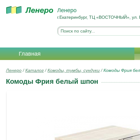
Ленеро
г.Екатеринбург, ТЦ «ВОСТОЧНЫЙ», ул. 
Главная
Ленеро
/
Каталог
/
Комоды, тумбы, сундуки
/
Комоды Фрия бе
Комоды Фрия белый шпон